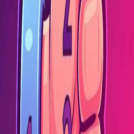
Hall of Gods
netent
HOT
Lightning Dice
evolution
Immortal Romance
microgaming
HOT
Dream Catcher
evolution
HOT
Baccarat Live