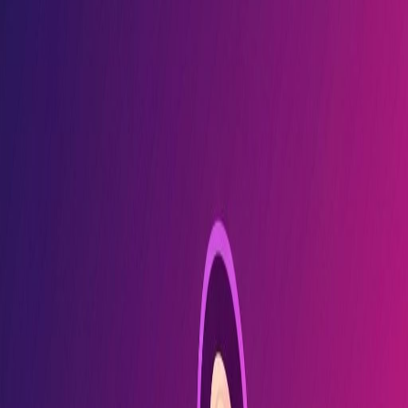
evolution
HOT
Gates of Olympus
pragmatic-play
HOT
Starburst
netent
HOT
Book of Dead
play-n-go
HOT
Sweet Bonanza