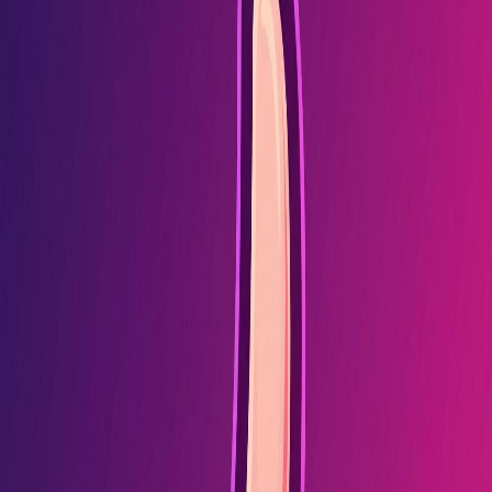
pragmatic-play
HOT
Lightning Roulette
evolution
HOT
Mega Moolah
microgaming
HOT
Mega Fortune
netent
HOT
Gonzo's Quest