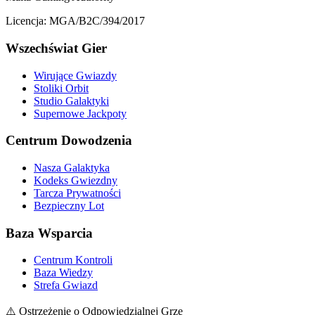
Licencja: MGA/B2C/394/2017
Wszechświat Gier
Wirujące Gwiazdy
Stoliki Orbit
Studio Galaktyki
Supernowe Jackpoty
Centrum Dowodzenia
Nasza Galaktyka
Kodeks Gwiezdny
Tarcza Prywatności
Bezpieczny Lot
Baza Wsparcia
Centrum Kontroli
Baza Wiedzy
Strefa Gwiazd
⚠️ Ostrzeżenie o Odpowiedzialnej Grze