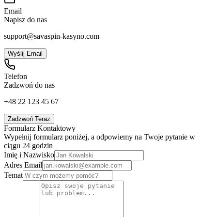
Email
Napisz do nas
support@savaspin-kasyno.com
Wyślij Email
Telefon
Zadzwoń do nas
+48 22 123 45 67
Zadzwoń Teraz
Formularz Kontaktowy
Wypełnij formularz poniżej, a odpowiemy na Twoje pytanie w
ciągu 24 godzin
Imię i Nazwisko
Adres Email
Temat