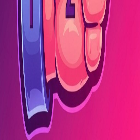
SavaSpin
Casino
Najlepsze kasyno online w Polsce. Graj odpowiedzialnie.
SavaSpin Gaming Ltd.
Rejestracja: C 94394
Malta Gaming Authority
Licencja: MGA/B2C/394/2017
Wszechświat Gier
Wirujące Gwiazdy
Stoliki Orbit
Studio Galaktyki
Supernowe Jackpoty
Centrum Dowodzenia
Nasza Galaktyka
Kodeks Gwiezdny