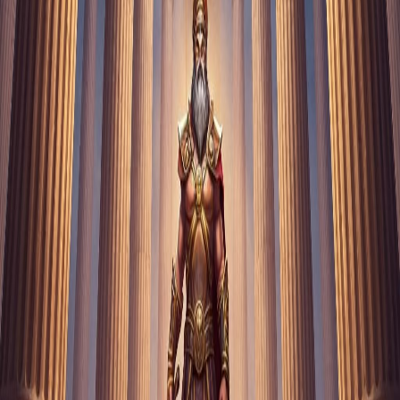
netent
HOT
Mega Moolah
microgaming
HOT
Mega Fortune
netent
HOT
Gonzo's Quest
netent
HOT
Dead or Alive 2