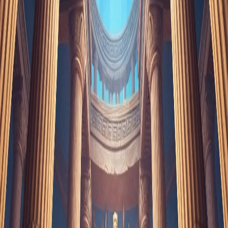
Progressive
Zakład
0,20 zł
-
100,00 zł
Graj teraz
Polecane
Darmowe spiny
Mobile
O grze
Wstąp do ŚWIATA GRECKICH BOGÓW, gdzie TRZY
PROGRESYWNE JACKPOTY czekają na WYBRAŃCA! Divine
Fortune to SPEKTAKULARNA PODRÓŻ do starożytnej Grecji,
gdzie Meduza, Minotaur i feniks strzegą
NIEWYOBRAŻALNYCH SKARBÓW! Funkcja Jackpot Bonus
Game uruchamia się, gdy wypełnisz bęben symbolami Bonus -
każdy pozostaje STICKY podczas re-spinów, prowadząc do Minor,
Major albo MEGA JACKPOTU! Podczas FREE SPINS funkcja
Wild on Wild ŁĄCZY symbole wild, tworząc MASYWNE
OBSZARY WYGRANYCH! Falling Wilds Re-Spins mogą być
LOSOWO AKTYWOWANE w każdej chwili! Divine Fortune
REGULARNIE WYPŁACA JACKPOTY - to nie mit, to
RZECZYWISTOŚĆ! Czy bogowie wybiorą CIEBIE?
Szczegóły techniczne