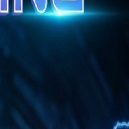
zy jak KOMENTATORZY SPORTOWI prowadzą NAJSZYBSZĄ GRĘ
a Home i Away, 11:1 dla REMISU! Każda runda to ZALEDWIE 1
 - kibicuj razem! Niska zmienność oznacza CZĘSTE
 ekscytująca jak FINAŁ MISTRZOSTW! Która drużyna