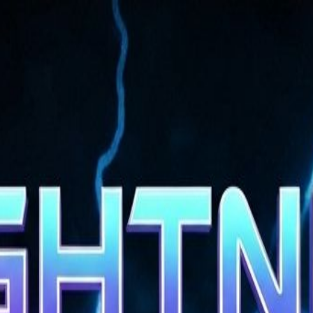
ób 18+
Orbita
Stacja Wsparcia